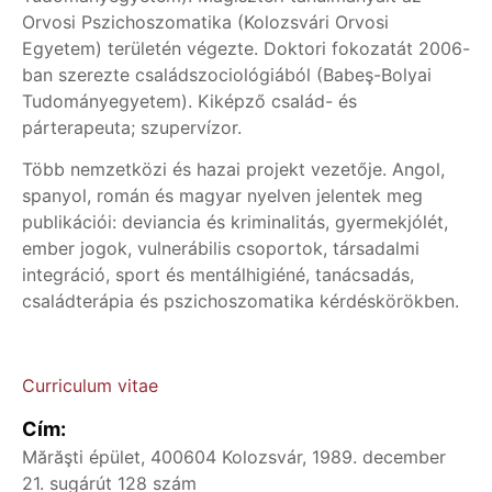
Orvosi Pszichoszomatika (Kolozsvári Orvosi
Egyetem) területén végezte. Doktori fokozatát 2006-
ban szerezte családszociológiából (Babeş-Bolyai
Tudományegyetem). Kiképző család- és
párterapeuta; szupervízor.
Több nemzetközi és hazai projekt vezetője. Angol,
spanyol, román és magyar nyelven jelentek meg
publikációi: deviancia és kriminalitás, gyermekjólét,
ember jogok, vulnerábilis csoportok, társadalmi
integráció, sport és mentálhigiéné, tanácsadás,
családterápia és pszichoszomatika kérdéskörökben.
Curriculum vitae
Cím:
Mărăşti épület, 400604 Kolozsvár, 1989. december
21. sugárút 128 szám