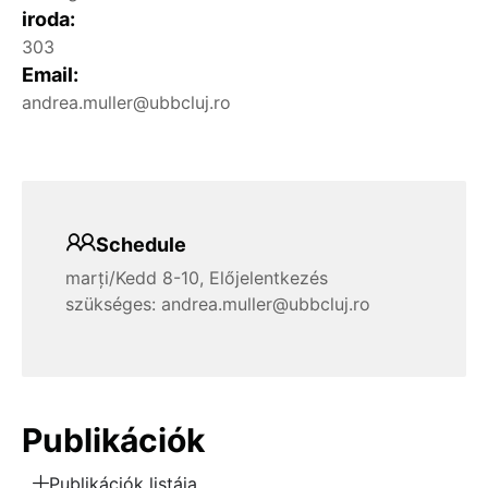
iroda:
303
Email:
andrea.muller@ubbcluj.ro
Schedule
marți/Kedd 8-10, Előjelentkezés
szükséges: andrea.muller@ubbcluj.ro
Publikációk
Publikációk listája