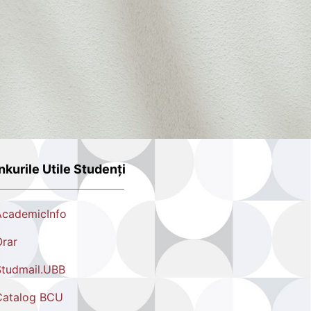
nkurile Utile Studenți
AcademicInfo
rar
tudmail.UBB
Catalog BCU