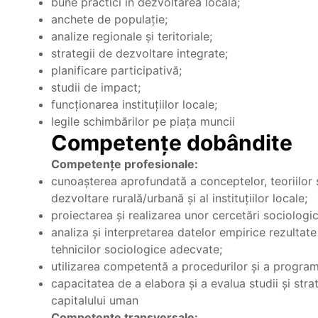
bune practici în dezvoltarea locală;
anchete de populație;
analize regionale și teritoriale;
strategii de dezvoltare integrate;
planificare participativă;
studii de impact;
funcționarea instituțiilor locale;
legile schimbărilor pe piața muncii
Competențe dobândite
Competenţe profesionale:
cunoaşterea aprofundată a conceptelor, teoriilor ş
dezvoltare rurală/urbană și al instituțiilor locale;
proiectarea şi realizarea unor cercetări sociologice
analiza și interpretarea datelor empirice rezultate 
tehnicilor sociologice adecvate;
utilizarea competentă a procedurilor și a programe
capacitatea de a elabora și a evalua studii și stra
capitalului uman
Competenţe transversale: