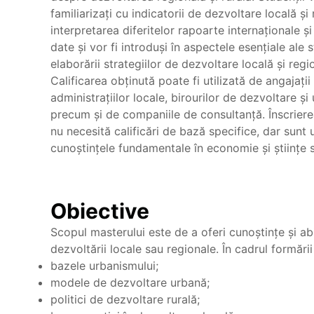
familiarizați cu indicatorii de dezvoltare locală și
interpretarea diferitelor rapoarte internaționale ș
date și vor fi introduși în aspectele esențiale ale st
elaborării strategiilor de dezvoltare locală și regi
Calificarea obținută poate fi utilizată de angajații
administrațiilor locale, birourilor de dezvoltare și
precum și de companiile de consultanță. Înscrier
nu necesită calificări de bază specifice, dar sunt u
cunoștințele fundamentale în economie și științe s
Obiective
Scopul masterului este de a oferi cunoștințe și abi
dezvoltării locale sau regionale. În cadrul formări
bazele urbanismului;
modele de dezvoltare urbană;
politici de dezvoltare rurală;