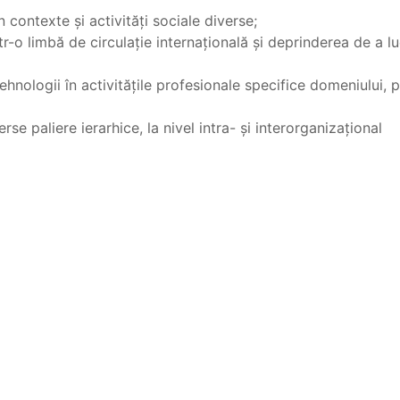
n contexte şi activităţi sociale diverse;
r-o limbă de circulaţie internaţională şi deprinderea de a lu
tehnologii în activităţile profesionale specifice domeniului, 
se paliere ierarhice, la nivel intra- şi interorganizaţional