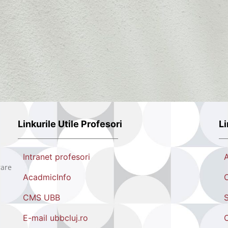
Linkurile Utile Profesori
Li
Intranet profesori
rare
AcadmicInfo
O
CMS UBB
S
E-mail ubbcluj.ro