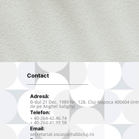
Contact
Adresă:
B-dul 21 Dec. 1989 Nr. 128, Cluj-Napoca 400604 (int
de pe Anghel Saligny)
Telefon:
+ 40-264-42.46.74
+ 40-264-41.99.58
Email:
secretariat.socasis@ubbcluj.ro