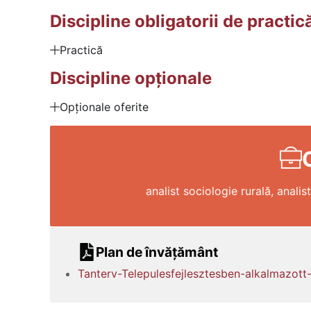
Discipline obligatorii de practic
Practică
Discipline opționale
Opționale oferite
analist sociologie rurală, anali
Plan de învățământ
Tanterv-Telepulesfejlesztesben-alkalmazot