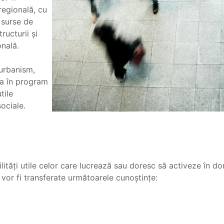
 regională, cu
i surse de
ructurii și
onală.
 urbanism,
ea în program
tile
ociale.
lități utile celor care lucrează sau doresc să activeze în do
i vor fi transferate următoarele cunoștințe: