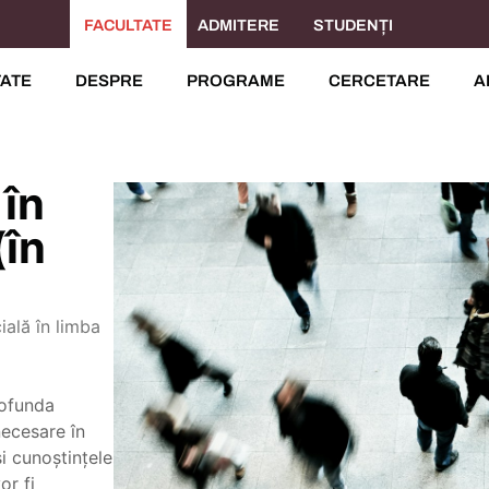
FACULTATE
ADMITERE
STUDENȚI
TATE
DESPRE
PROGRAME
CERCETARE
A
 în
(în
ală în limba
rofunda
necesare în
și cunoștințele
or fi