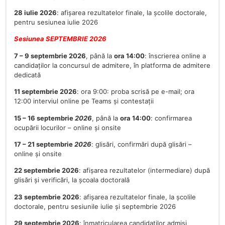
28 iulie 2026
: afișarea rezultatelor finale, la școlile doctorale,
pentru sesiunea iulie 2026
Sesiunea SEPTEMBRIE 2026
7 – 9 septembrie 2026
, până la
ora 14:00
: înscrierea online a
candidaților la concursul de admitere, în platforma de admitere
dedicată
11 septembrie 2026
: ora 9:00: proba scrisă pe e-mail; ora
12:00 interviul online pe Teams și contestații
15 – 16 septembrie
2026
, până la
ora 14:00
: confirmarea
ocupării locurilor – online și onsite
17 – 21 septembrie
2026
: glisări, confirmări după glisări –
online și onsite
22 septembrie 2026
: afișarea rezultatelor (intermediare) după
glisări și verificări, la școala doctorală
23 septembrie 2026
: afișarea rezultatelor finale, la școlile
doctorale, pentru sesiunile iulie și septembrie 2026
29 septembrie 2026
: înmatricularea candidaților admiși