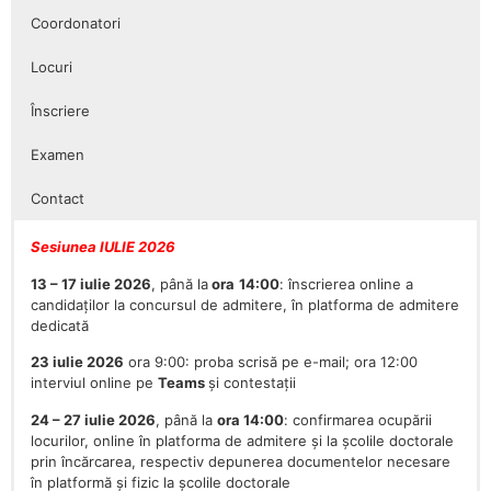
Coordonatori
Locuri
Înscriere
Examen
Contact
Sesiunea IULIE 2026
13 – 17 iulie 2026
, până la
ora
14:00
: înscrierea online a
candidaților la concursul de admitere, în platforma de admitere
dedicată
23 iulie 2026
ora 9:00: proba scrisă pe e-mail; ora 12:00
interviul online pe
Teams
și contestații
24 – 27 iulie 2026
, până la
ora 14:00
: confirmarea ocupării
locurilor, online în platforma de admitere și la școlile doctorale
prin încărcarea, respectiv depunerea documentelor necesare
în platformă și fizic la școlile doctorale