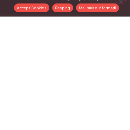
Accept Cookies
Resping
Mai multe informații
Linkurile Utile Profesori
Intranet profesori
AcadmicInfo
CMS UBB
E-mail ubbcluj.ro