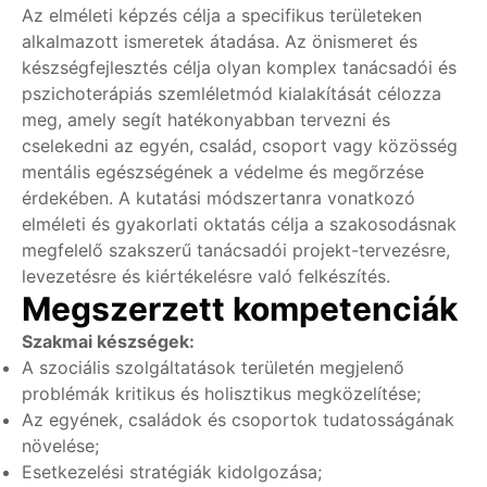
Az elméleti képzés célja a specifikus területeken
alkalmazott ismeretek átadása. Az önismeret és
készségfejlesztés célja olyan komplex tanácsadói és
pszichoterápiás szemléletmód kialakítását célozza
meg, amely segít hatékonyabban tervezni és
cselekedni az egyén, család, csoport vagy közösség
mentális egészségének a védelme és megőrzése
érdekében. A kutatási módszertanra vonatkozó
elméleti és gyakorlati oktatás célja a szakosodásnak
megfelelő szakszerű tanácsadói projekt-tervezésre,
levezetésre és kiértékelésre való felkészítés.
Megszerzett kompetenciák
Szakmai készségek:
A szociális szolgáltatások területén megjelenő
problémák kritikus és holisztikus megközelítése;
Az egyének, családok és csoportok tudatosságának
növelése;
Esetkezelési stratégiák kidolgozása;