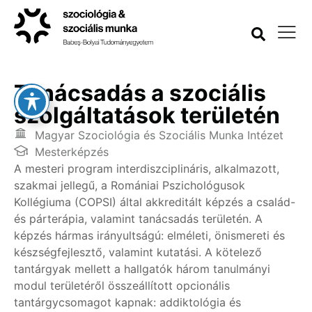
Tanácsadás a szociális
szolgáltatások területén
Magyar Szociológia és Szociális Munka Intézet
Mesterképzés
A mesteri program interdiszciplináris, alkalmazott,
szakmai jellegű, a Romániai Pszichológusok
Kollégiuma (COPSI) által akkreditált képzés a család-
és párterápia, valamint tanácsadás területén. A
képzés hármas irányultságú: elméleti, önismereti és
készségfejlesztő, valamint kutatási. A kötelező
tantárgyak mellett a hallgatók három tanulmányi
modul területéről összeállított opcionális
tantárgycsomagot kapnak: addiktológia és