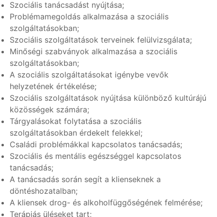
Szociális tanácsadást nyújtása;
Problémamegoldás alkalmazása a szociális
szolgáltatásokban;
Szociális szolgáltatások terveinek felülvizsgálata;
Minőségi szabványok alkalmazása a szociális
szolgáltatásokban;
A szociális szolgáltatásokat igénybe vevők
helyzetének értékelése;
Szociális szolgáltatások nyújtása különböző kultúrájú
közösségek számára;
Tárgyalásokat folytatása a szociális
szolgáltatásokban érdekelt felekkel;
Családi problémákkal kapcsolatos tanácsadás;
Szociális és mentális egészséggel kapcsolatos
tanácsadás;
A tanácsadás során segít a klienseknek a
döntéshozatalban;
A kliensek drog- és alkoholfüggőségének felmérése;
Terápiás üléseket tart;