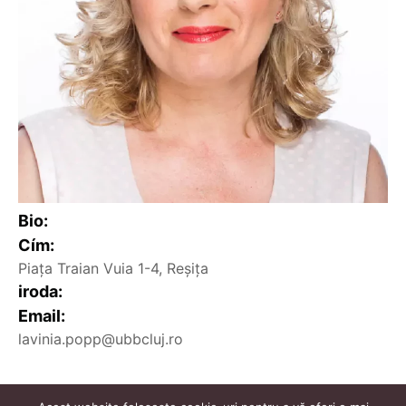
Bio:
Cím:
Piața Traian Vuia 1-4, Reșița
iroda:
Email:
lavinia.popp@ubbcluj.ro