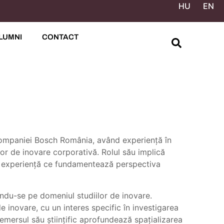
HU
EN
LUMNI
CONTACT
companiei Bosch România, având experiență în
or de inovare corporativă. Rolul său implică
, experiență ce fundamentează perspectiva
ndu-se pe domeniul studiilor de inovare.
 inovare, cu un interes specific în investigarea
Demersul său științific aprofundează spațializarea