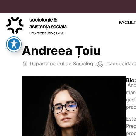
FACUL
Andreea Țoiu
Departamentul de Sociologie
Cadru didact
Bio:
And
mana
gest
prac
Este
Preo
proc