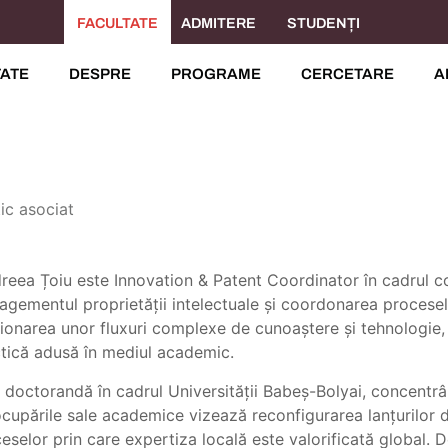
FACULTATE
ADMITERE
STUDENȚI
TATE
DESPRE
PROGRAME
CERCETARE
A
ic asociat
reea Țoiu este Innovation & Patent Coordinator în cadrul 
gementul proprietății intelectuale și coordonarea procesel
ionarea unor fluxuri complexe de cunoaștere și tehnologie
tică adusă în mediul academic.
 doctorandă în cadrul Universității Babeș-Bolyai, concentrâ
cupările sale academice vizează reconfigurarea lanțurilor de
eselor prin care expertiza locală este valorificată global. 