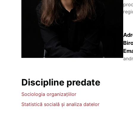
prod
regi
Adr
Bir
Ema
andr
Discipline predate
Sociologia organizaţiilor
Statistică socială şi analiza datelor