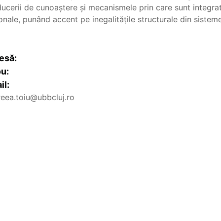
ucerii de cunoaștere și mecanismele prin care sunt integrat
onale, punând accent pe inegalitățile structurale din sistem
esă:
ou:
il:
eea.toiu@ubbcluj.ro