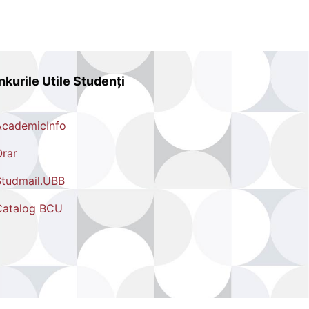
nkurile Utile Studenți
AcademicInfo
rar
tudmail.UBB
Catalog BCU