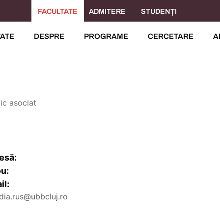
FACULTATE
ADMITERE
STUDENȚI
TATE
DESPRE
PROGRAME
CERCETARE
A
ic asociat
esă:
ou:
il:
dia.rus@ubbcluj.ro