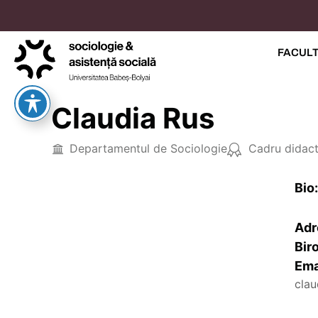
FACUL
Claudia Rus
Departamentul de Sociologie
Cadru didact
Bio:
Adr
Bir
Ema
clau