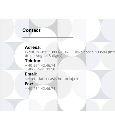
Contact
Adresă:
B-dul 21 Dec. 1989 Nr. 128, Cluj-Napoca 400604 (int
de pe Anghel Saligny)
Telefon:
+ 40-264-42.46.74
+ 40-264-41.99.58
Email:
secretariat.socasis@ubbcluj.ro
Fax:
+ 40-264-42.46.74