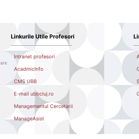
Linkurile Utile Profesori
Li
Intranet profesori
rare
AcadmicInfo
O
CMS UBB
S
E-mail ubbcluj.ro
Managementul Cercetarii
ManageAsist