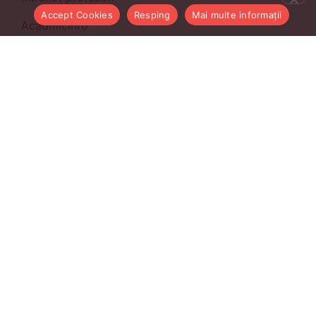
Accept Cookies
Resping
Mai multe informații
AcadmicInfo
CMS UBB
E-mail ubbcluj.ro
Managementul Cercetarii
ManageAsist