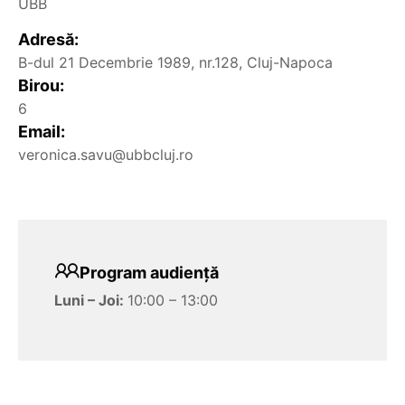
UBB
Adresă:
B-dul 21 Decembrie 1989, nr.128, Cluj-Napoca
Birou:
6
Email:
veronica.savu@ubbcluj.ro
Program audiență​
Luni – Joi:
10:00 – 13:00