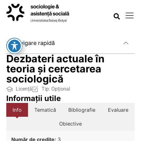
Navigare rapidă
Dezbateri actuale în
teoria și cercetarea
sociologică
Licență
Tip:
Opțional
Informații utile
Info
Tematică
Bibliografie
Evaluare
Obiective
Număr de credite:
3