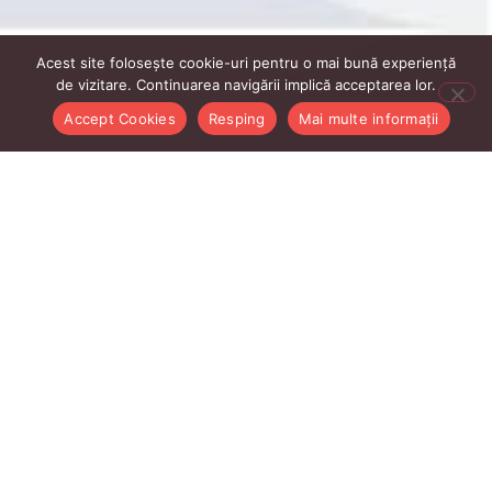
Acest site folosește cookie-uri pentru o mai bună experiență
de vizitare. Continuarea navigării implică acceptarea lor.
Accept Cookies
Resping
Mai multe informații
Linkurile Utile Profesori
Intranet profesori
AcadmicInfo
CMS UBB
E-mail ubbcluj.ro
Managementul Cercetarii