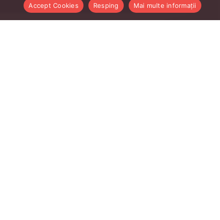
Accept Cookies
Resping
Mai multe informații
Linkurile Utile Profesori
Intranet profesori
AcadmicInfo
CMS UBB
E-mail ubbcluj.ro
Managementul Cercetarii