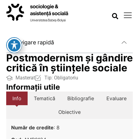
Navigare rapidă
Postmodernism şi gândire
critică în ştiinţele sociale
Masterat
Tip:
Obligatoriu
Informații utile
Info
Tematică
Bibliografie
Evaluare
Obiective
Număr de credite
: 8