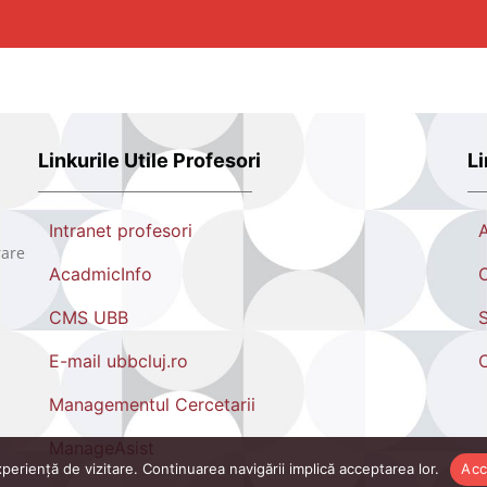
Linkurile Utile Profesori
Li
Intranet profesori
rare
AcadmicInfo
O
CMS UBB
S
E-mail ubbcluj.ro
Managementul Cercetarii
ManageAsist
eriență de vizitare. Continuarea navigării implică acceptarea lor.
Acc