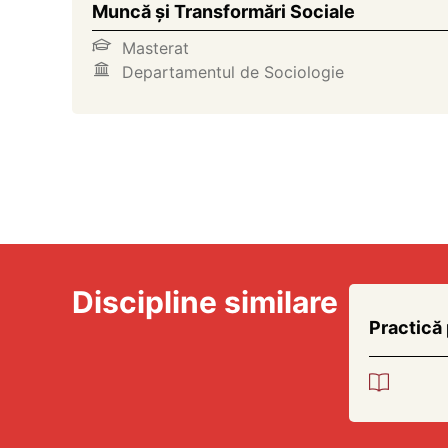
Muncă și Transformări Sociale
Masterat
Departamentul de Sociologie
Discipline similare
Practică