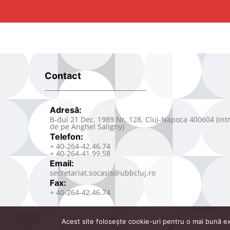
Contact
Adresă:
B-dul 21 Dec. 1989 Nr. 128, Cluj-Napoca 400604 (int
de pe Anghel Saligny)
Telefon:
+ 40-264-42.46.74
+ 40-264-41.99.58
Email:
secretariat.socasis@ubbcluj.ro
Fax:
+ 40-264-42.46.74
Acest site folosește cookie-uri pentru o mai bună exp