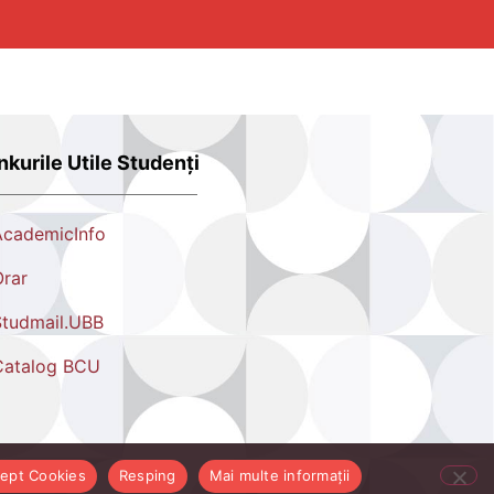
nkurile Utile Studenți
AcademicInfo
rar
tudmail.UBB
Catalog BCU
ept Cookies
Resping
Mai multe informații