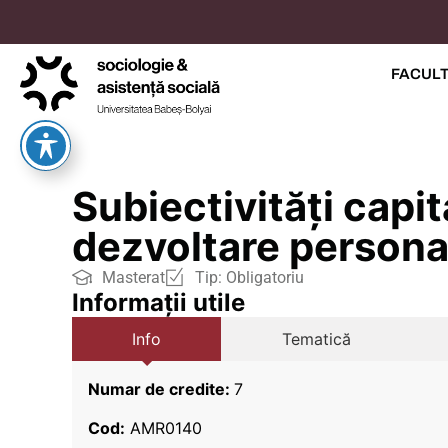
FACUL
Subiectivități capi
dezvoltare personal
Masterat
Tip:
Obligatoriu
Informații utile
Info
Tematică
Numar de credite:
7
Cod:
AMR0140