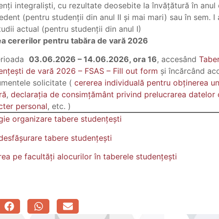
nți integraliști, cu rezultate deosebite la învățătură în anul 
dent (pentru studenții din anul II și mai mari) sau în sem. I 
udii actual (pentru studenții din anul I)
 cererilor pentru tabăra de vară 2026
erioada
03.06.2026 – 14.06.2026, ora 16
, accesând
Tabe
ențești de vară 2026 – FSAS – Fill out form
și încărcând ac
mentele solicitate (
cererea individuală pentru obținerea un
ră
,
declarația de consimțământ privind prelucrarea datelor 
cter personal
, etc. )
ie organizare tabere studențești
desfășurare tabere studențești
ea pe facultăți alocurilor în taberele studențești