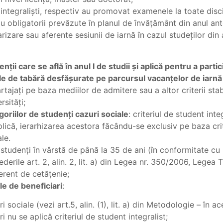
 integraliști, respectiv au promovat examenele la toate disc
iu obligatorii prevăzute în planul de învățământ din anul ant
rizare sau aferente sesiunii de iarnă în cazul studeților din a
nţii care se află în anul I de studii şi aplică pentru a partic
ile de tabără desfăşurate pe parcursul vacanţelor de iarnă
rtajaţi pe baza mediilor de admitere sau a altor criterii stab
rsităţi;
goriilor de studenţi cazuri sociale
: criteriul de student inte
plică, ierarhizarea acestora făcându-se exclusiv pe baza crit
le.
 studenți în vârstă de până la 35 de ani (în conformitate cu
derile art. 2, alin. 2, lit. a) din Legea nr. 350/2006, Legea Ti
ferent de cetățenie;
le de beneficiari
:
i sociale (vezi art.5, alin. (1), lit. a) din Metodologie – în a
i nu se aplică criteriul de student integralist;