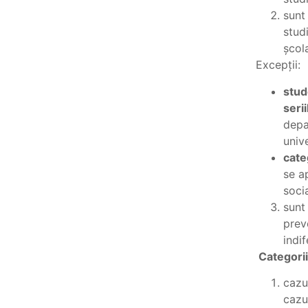
sunt
stud
școla
Excepții:
stude
seri
depa
unive
cate
se a
socia
sunt
preve
indi
Categorii
cazur
cazur