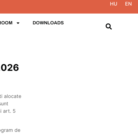
HU
EN
ROOM
DOWNLOADS
 2026
ti alocate
sunt
i art. 5
rogram de