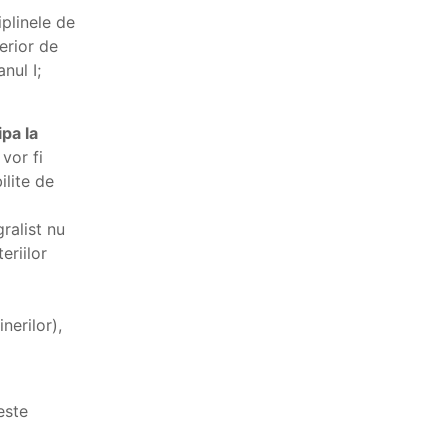
iplinele de
erior de
nul I;
ipa la
vor fi
ilite de
gralist nu
eriilor
nerilor),
ceste