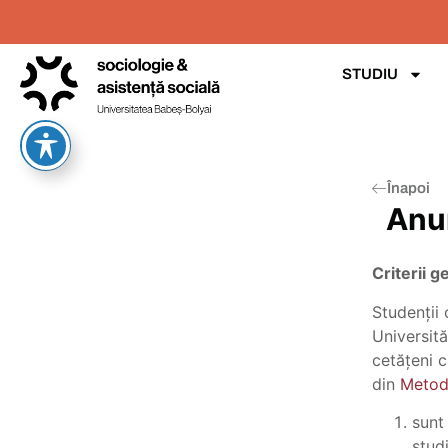
STUDIU
Înapoi
Anun
Criterii g
Studenții 
Universită
cetățeni c
din
Metod
sunt
stud