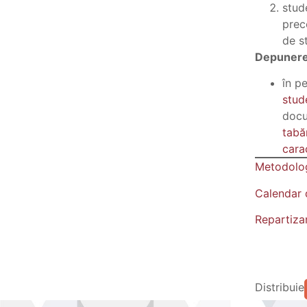
stude
prece
de st
Depunerea
în p
stud
docu
tabă
cara
Metodolog
Calendar 
Repartizar
Distribuie