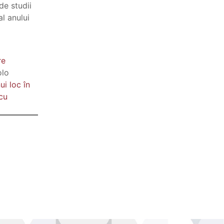
de studii
al anului
re
olo
ui loc în
cu