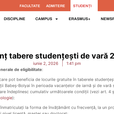
FACULTATE
ADMITERE
STUDENȚI
DISCIPLINE
CAMPUS
ERASMUS+
NEWS
ț tabere studențești de vară
iunie 2, 2026
1:41 pm
enerale de eligibilitate
:
care pot beneficia de locurile gratuite în taberele studențeș
ții Babeș-Bolyai în perioada vacanțelor de iarnă și de vară 
are îndeplinesc cumulativ următoarele condiții (vezi art. 4 ș
ologie
):
 înmatriculați la forma de învățământ cu frecvență, la un p
ii nivel licență, master sau doctorat;