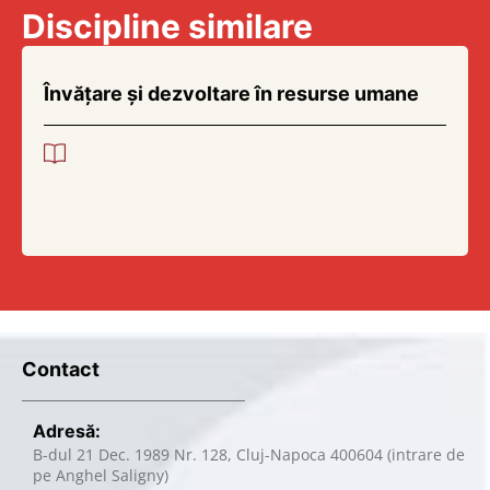
Discipline similare
Învățare și dezvoltare în resurse umane
Contact
Adresă:
B-dul 21 Dec. 1989 Nr. 128, Cluj-Napoca 400604 (intrare de
pe Anghel Saligny)