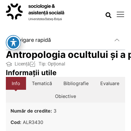
Navigare rapidă
Antropologia ocultului și a
Licență
Tip:
Opțional
Informații utile
Info
Tematică
Bibliografie
Evaluare
Obiective
Număr de credite:
3
Cod:
ALR3430