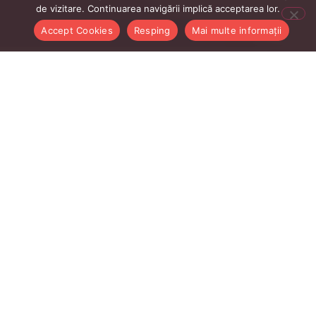
de vizitare. Continuarea navigării implică acceptarea lor.
Accept Cookies
Resping
Mai multe informații
Linkurile Utile Profesori
Intranet profesori
AcadmicInfo
CMS UBB
E-mail ubbcluj.ro