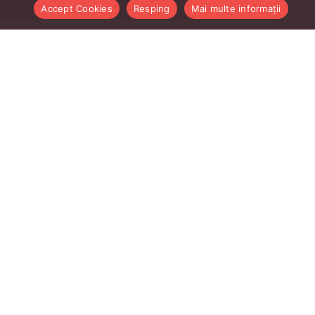
Accept Cookies
Resping
Mai multe informații
Linkurile Utile Profesori
Intranet profesori
AcadmicInfo
CMS UBB
E-mail ubbcluj.ro
Managementul Cercetarii