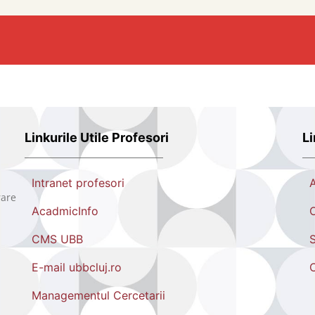
Linkurile Utile Profesori
Li
Intranet profesori
rare
AcadmicInfo
O
CMS UBB
S
E-mail ubbcluj.ro
Managementul Cercetarii