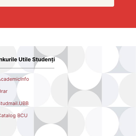
nkurile Utile Studenți
AcademicInfo
rar
tudmail.UBB
Catalog BCU