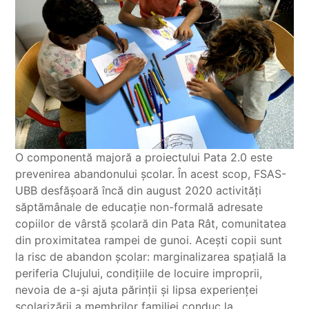
O componentă majoră a proiectului Pata 2.0 este
prevenirea abandonului școlar. În acest scop, FSAS-
UBB desfășoară încă din august 2020 activități
săptămânale de educație non-formală adresate
copiilor de vârstă școlară din Pata Rât, comunitatea
din proximitatea rampei de gunoi. Acești copii sunt
la risc de abandon școlar: marginalizarea spațială la
periferia Clujului, condițiile de locuire improprii,
nevoia de a-și ajuta părinții și lipsa experienței
școlarizării a membrilor familiei conduc la