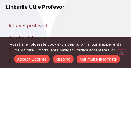
Linkurile Utile Profesori
Intranet profesori
AcadmicInfo
Acest site folosește cookie-uri pentru o mai bună experiență
CMS UBB
de vizitare. Continuarea navigării implică acceptarea lor.
Accept Cookies
Resping
Mai multe informații
E-mail ubbcluj.ro
Managementul Cercetarii
ManageAsist