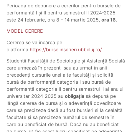
Perioada de depunere a cererilor pentru bursele de
performanță I și II pentru semestrul II 2024-2025
este 24 februarie, ora 8 – 14 martie 2025,
ora 16
.
MODEL CERERE
Cererea se va încărca pe
platforma
https://burse.inscrieri.ubbcluj.ro/
Studenții Facultății de Sociologie și Asistență Socială
care urmează în prezent sau au urmat în anii
precedenți cursurile unei alte facultăți și solicită
bursă de performanță categoria I sau bursă de
performanță categoria II pentru semestrul II al anului
universitar 2024-2025 au
obligația
să depună pe
lângă cererea de bursă și o adeverință doveditoare
care să precizeze dacă au fost bursieri și la cealaltă
facultate și să precizeze numărul de semestre în
care au beneficiat de bursă. Dacă nu au beneficiat
de bursă, să fie acest lucru specificat pe adeverință.