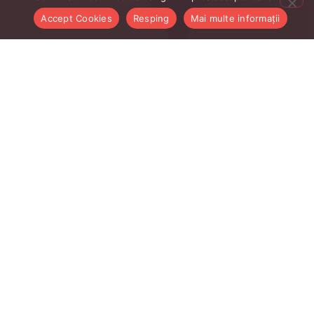
Accept Cookies
Resping
Mai multe informații
Linkurile Utile Studenți
AcademicInfo
Orar
Studmail.UBB
Catalog BCU