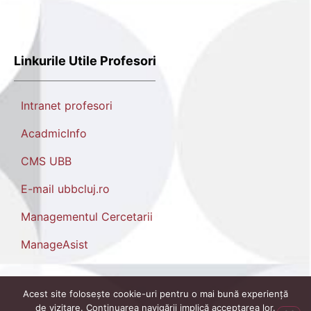
Linkurile Utile Profesori
Intranet profesori
AcadmicInfo
CMS UBB
E-mail ubbcluj.ro
Managementul Cercetarii
ManageAsist
Acest site folosește cookie-uri pentru o mai bună experiență
de vizitare. Continuarea navigării implică acceptarea lor.