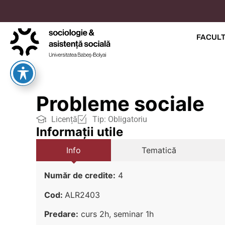
FACUL
Probleme sociale
Licență
Tip:
Obligatoriu
Informații utile
Info
Tematică
Număr de credite:
4
Cod:
ALR2403
Predare:
curs 2h, seminar 1h