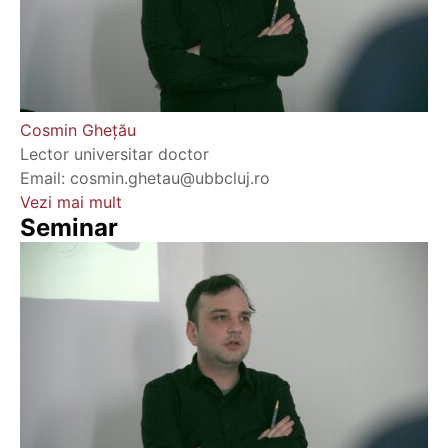
Cosmin Ghețău
Lector universitar doctor
Email: cosmin.ghetau@ubbcluj.ro
Vezi mai mult
Seminar