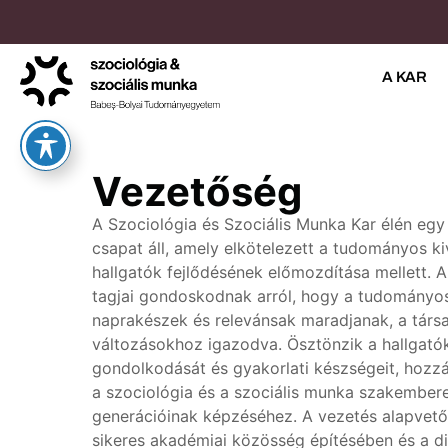
A KAR
Vezetőség
A
Szociológia
és
Szociális
Munka
Kar
élén
egy
csapat
áll
,
amely
elkötelezett
a
tudományos
ki
hallgatók
fejlődésének
előmozdítása
mellett
. 
tagjai
gondoskodnak
arról
,
hogy
a
tudományo
naprakészek
és
rel
evánsak
maradjanak
, a
társ
változásokhoz
igazodva
.
Ösztönzik
a
hallgató
gondolkodását
és
gyakorlati
készségeit
,
hozzá
a
szociológia
és
a
szociális
munka
szakember
generációinak
képzéséhez
. A
vez
etés
alapvető
sikeres
akadémiai
közösség
építésében
és
a
d