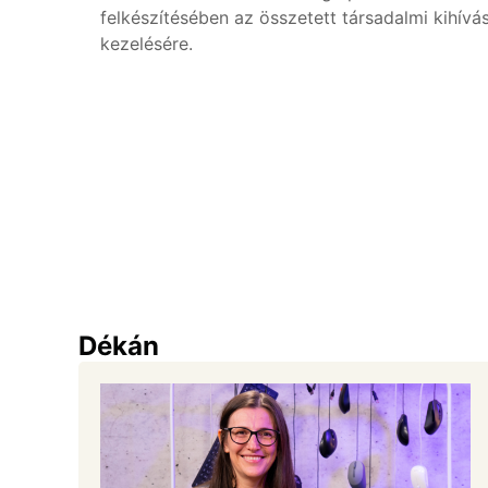
felkészítésében
az
összetett
társadalmi
kihívá
kezelésére.
Dékán