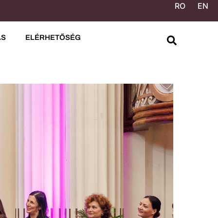
RO
EN
ÁS
ELÉRHETŐSÉG