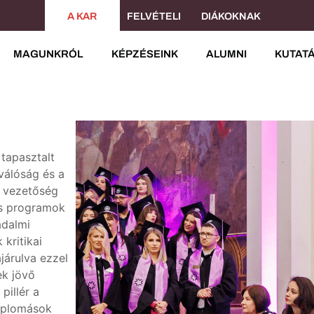
A KAR
FELVÉTELI
DIÁKOKNAK
MAGUNKRÓL
KÉPZÉSEINK
ALUMNI
KUTAT
tapasztalt
válóság
és
a
A
vez
etőség
s
pro
gr
am
ok
adalmi
k
kritikai
járulva
ezzel
ek
jövő
pillér
a
iplomások