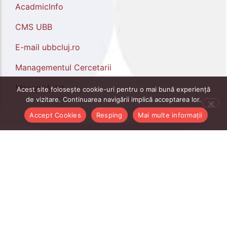
AcadmicInfo
CMS UBB
E-mail ubbcluj.ro
Managementul Cercetarii
ManageAsist
Acest site folosește cookie-uri pentru o mai bună experiență
de vizitare. Continuarea navigării implică acceptarea lor.
Accept Cookies
Resping
Mai multe informații