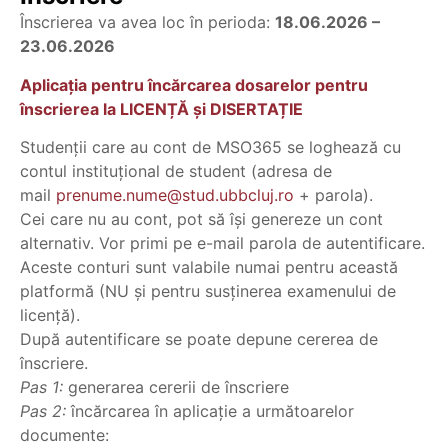
Exemple: Analiza cauzelor și efectelor
Înscrierea va avea loc în perioda:
18.06.2026 –
violenței și agresivității în diferite medii
23.06.2026
sociale.
Aplicația pentru încărcarea dosarelor pentru
înscrierea la LICENȚĂ și DISERTAȚIE
Studenţii care au cont de MSO365 se loghează cu
contul instituţional de student (adresa de
mail
prenume.nume@stud.ubbcluj.ro
+ parola).
Cei care nu au cont, pot să îşi genereze un cont
alternativ. Vor primi pe e-mail parola de autentificare.
Aceste conturi sunt valabile numai pentru această
platformă (NU şi pentru susţinerea examenului de
licenţă).
După autentificare se poate depune cererea de
înscriere.
Pas 1:
generarea cererii de înscriere
Pas 2:
încărcarea în aplicaţie a următoarelor
documente: