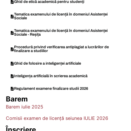
Ghid de etică academică pentru studenţi
sociale recente și impactul lor asupra
societății; Mișcarea socială/Acțiunea
Tematica examenului de licență în domeniul Asistenței
Sociale
civică în promovarea schimbărilor
sociale
Tematica examenului de licență în domeniul Asistenței
Iluziile pozitive
Sociale - Reșița
Exemple: Riscuri și beneficii ale iluziilor
pozitive în viața de zi cu zi.
Procedură privind verificarea antiplagiat a lucrărilor de
finalizare a studiilor
Stima de sine
Exemple: Influența rețelelor sociale
Ghid de folosire a inteligenței artificiale
asupra stimei de sine; Cauzele și
efectele stimei de sine scăzute în
Inteligența artificială în scrierea academică
adolescență.
Relațiile sociale
Regulament examene finalizare studii 2026
Exemple: Prietenia ca factor protector
Barem
în dezvoltarea adolescenților; Factorii
Barem iulie 2025
care influențează calitatea relațiilor
romantice în rândul adolescenților.
Comisii examen de licență seiunea IULIE 2026
Violența și agresivitatea
Înscriere