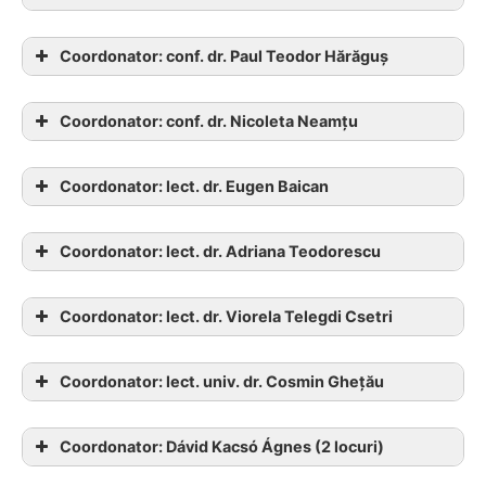
măsuri active de ocupare a forței
de muncă
Coordonator: conf. dr. Paul Teodor Hărăguș
Tematici generale licenta:
Coordonator: conf. dr. Nicoleta Neamțu
Coordonator: lect. dr. Eugen Baican
Coordonator: lect. dr. Adriana Teodorescu
Coordonator: lect. dr. Viorela Telegdi Csetri
Tematici generale disertatie:
E-mail de
contact:
nicoleta.neamtu@ubbcluj.ro
Coordonator: lect. univ. dr. Cosmin Ghețău
Coordonator: Dávid Kacsó Ágnes (2 locuri)
Subculturile urbane și devianța juvenilă