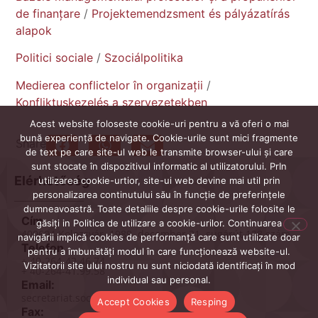
de finanțare
/
Projektemendzsment és pályázatírás
alapok
Politici sociale
/
Szociálpolitika
Medierea conflictelor în organizații
/
Konfliktuskezelés a szervezetekben
Acest website foloseste cookie-uri pentru a vă oferi o mai
bună experiență de navigate. Cookie-urile sunt mici fragmente
Share
de text pe care site-ul web le transmite browser-ului și care
sunt stocate în dispozitivul informatic al utilizatorului. PrIn
Elérhetőség
utilizarea cookie-urtior, site-ui web devine mai util prin
personalizarea continutului său în funcție de preferințele
dumneavoastră. Toate detaliile despre cookie-urile folosite le
Cím
găsiți in Politica de utilizare a cookie-urilor. Continuarea
400604 Kolozsvár, 1989. december 21. sugárút 128 szám.
navigării implică cookies de performanță care sunt utilizate doar
Telefon
pentru a îmbunătăți modul în care funcționează website-ul.
+ 40-264-42.46.74
Vizitatorii site ului nostru nu sunt niciodată identificați în mod
+ 40-264-41.99.58
individual sau personal.
Email:
secretariat.socasis@ubbcluj.ro
Accept Cookies
Resping
Fax: