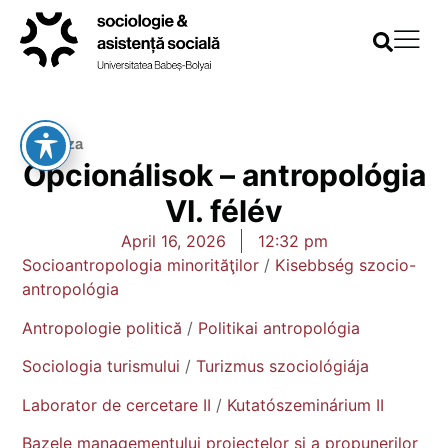
Vissza
Opcionálisok – antropológia
VI. félév
April 16, 2026
12:32 pm
Socioantropologia minorităţilor
/
Kisebbség szocio-
antropológia
Antropologie politică
/
Politikai antropológia
Sociologia turismului
/
Turizmus szociológiája
Laborator de cercetare II
/
Kutatószeminárium II
Bazele managementului proiectelor și a propunerilor