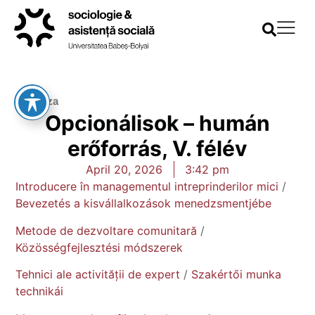
Vissza
Opcionálisok – humán
erőforrás, V. félév
April 20, 2026
3:42 pm
Introducere în managementul intreprinderilor mici
/
Bevezetés a kisvállalkozások menedzsmentjébe
Metode de dezvoltare comunitară
/
Közösségfejlesztési módszerek
Tehnici ale activității de expert
/
Szakértői munka
technikái