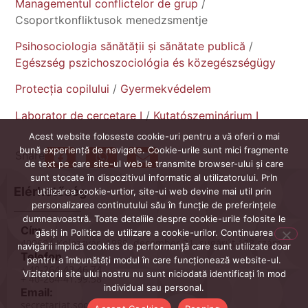
Managementul conflictelor de grup
/
Csoportkonfliktusok menedzsmentje
Psihosociologia sănătății și sănătate publică
/
Egészség pszichoszociológia és közegészségügy
Protecția copilului
/
Gyermekvédelem
Laborator de cercetare I
/
Kutatószeminárium I
Acest website foloseste cookie-uri pentru a vă oferi o mai
bună experiență de navigate. Cookie-urile sunt mici fragmente
Share
de text pe care site-ul web le transmite browser-ului și care
sunt stocate în dispozitivul informatic al utilizatorului. PrIn
Elérhetőség
utilizarea cookie-urtior, site-ui web devine mai util prin
personalizarea continutului său în funcție de preferințele
dumneavoastră. Toate detaliile despre cookie-urile folosite le
Cím
găsiți in Politica de utilizare a cookie-urilor. Continuarea
400604 Kolozsvár, 1989. december 21. sugárút 128 szám.
navigării implică cookies de performanță care sunt utilizate doar
Telefon
pentru a îmbunătăți modul în care funcționează website-ul.
+ 40-264-42.46.74
Vizitatorii site ului nostru nu sunt niciodată identificați în mod
+ 40-264-41.99.58
individual sau personal.
Email:
secretariat.socasis@ubbcluj.ro